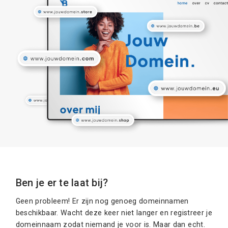
Ben je er te laat bij?
Geen probleem! Er zijn nog genoeg domeinnamen
beschikbaar. Wacht deze keer niet langer en registreer je
domeinnaam zodat niemand je voor is. Maar dan echt.