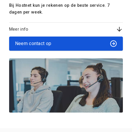
Bij Hostnet kun je rekenen op de beste service. 7
dagen per week.
Meer info
Neem contact op